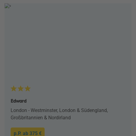
Edward
London - Westminster, London & Südengland,
Großbritannien & Nordirland
p.P. ab
375 €