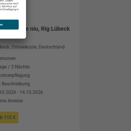
ay Inn - the niu, Rig Lübeck
HG
beck, Ostseeküste, Deutschland
ersonen
age / 3 Nächte
bstverpflegung
t Beschreibung
10.2026 - 14.10.2026
ene Anreise
ab
112 €