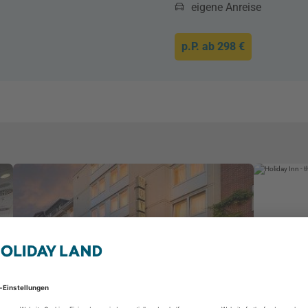
eigene Anreise
p.P. ab
298 €