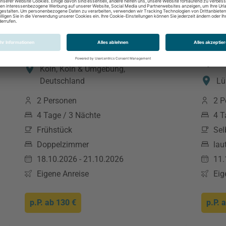
NOVUM Hotel Leonet
Holid
by I
Köln, Köln & Umgebung,
Deutschland
Lü
2 Personen
2 P
4 Tage / 3 Nächte
4 T
Frühstück
Sel
Doppelzimmer
lau
18.10.2026 - 21.10.2026
11.
Eigene Anreise
Eig
p.P. ab
130 €
p.P. 