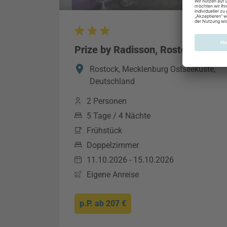
Prize by Radisson, Rostock City
Rostock, Mecklenburg Ostseeküste,
Deutschland
2 Personen
5 Tage / 4 Nächte
Frühstück
Doppelzimmer
11.10.2026 - 15.10.2026
Eigene Anreise
p.P. ab
207 €