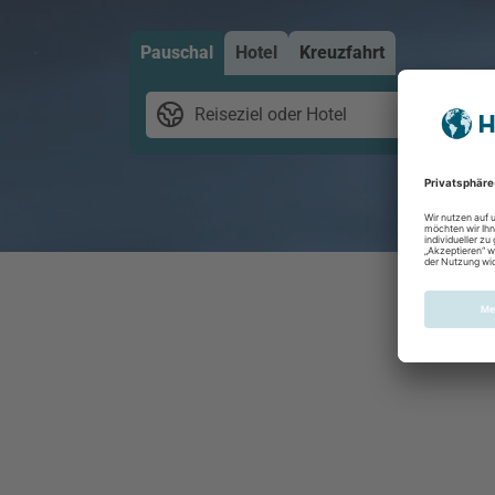
Pauschal
Hotel
Kreuzfahrt
Reiseziel oder Hotel
2 E