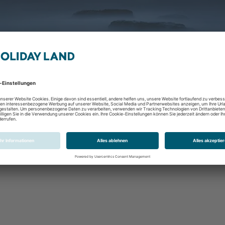
rwachsene
Abflughafen
Zeitraum