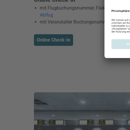
mit Flugbuchungsnummer, Filekey, PNR:
ab 
Abflug
mit Veranstalter Buchungsnummer: nicht m
Online Check-in