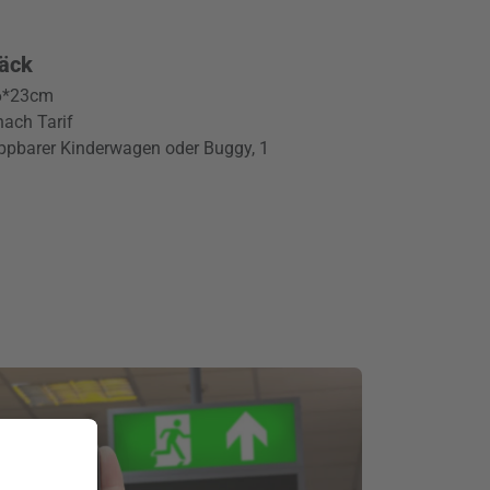
äck
36*23cm
nach Tarif
pbarer Kinderwagen oder Buggy, 1