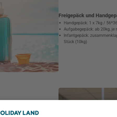
Freigepäck und Handgep
Handgepäck: 1 x 7kg / 56*
Aufgabegepäck: ab 20kg, je 
Infantgepäck: zusammenklap
Stück (10kg)