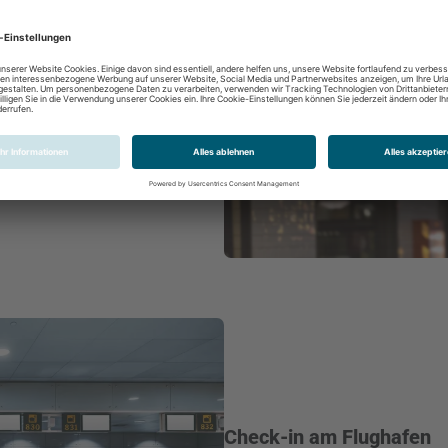
24 Std. bis 60 Minuten vor
öglich
Check-in am Flughafen