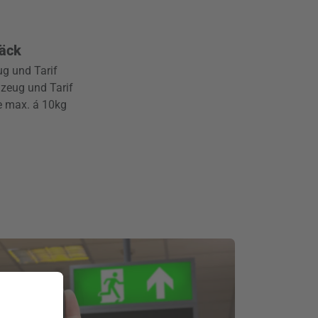
äck
g und Tarif
zeug und Tarif
e max. á 10kg