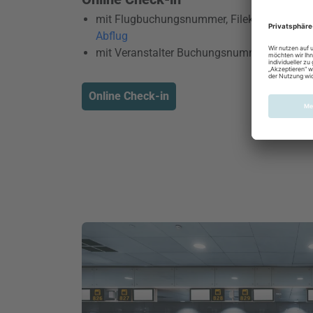
mit Flugbuchungsnummer, Filekey, PNR:
ab 
Abflug
mit Veranstalter Buchungsnummer: nicht m
Online Check-in