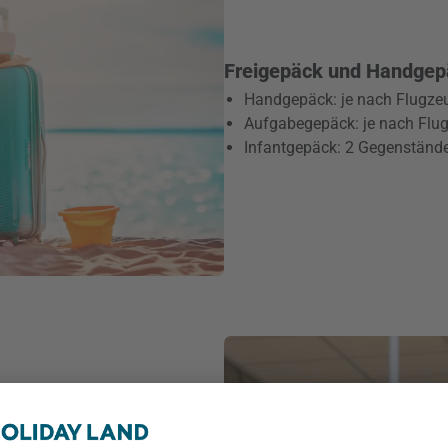
Freigepäck und Handgep
Handgepäck: je nach Flugzeu
Aufgabegepäck: je nach Flug
Infantgepäck: 2 Gegenständ